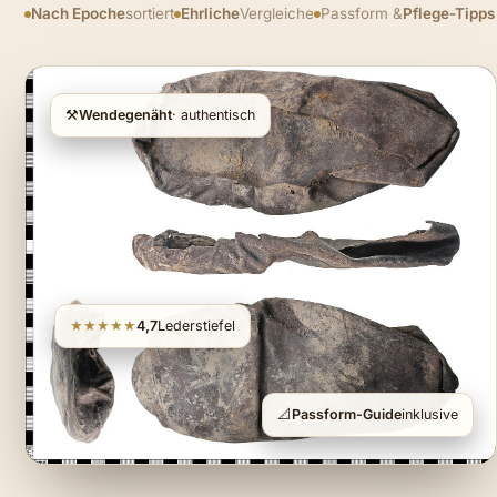
Nach Epoche
sortiert
Ehrliche
Vergleiche
Passform &
Pflege-Tipps
⚒️
Wendegenäht
· authentisch
★★★★★
4,7
Lederstiefel
📐
Passform-Guide
inklusive