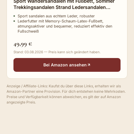
Sport Wandersandalen mit Fußbett, Sommer
Trekkingsandalen Strand Ledersandalen
Männer Klettverschluss Braun UK11/45EU
Sport sandalen aus echtem Leder, robuster
Lederfutter mit Memory-Schaum-Latex-Fußbett,
atmungsaktiver und bequemer, reduziert effektiv den
Fußschweiß
49,99 €
Stand: 03.08.2026 — Preis kann sich geändert haben.
Bei Amazon ansehen
Anzeige / Affiliate-Links: Kaufst du über diese Links, erhalten wir als
Amazon-Partner eine Provision. Für dich entstehen keine Mehrkosten.
Preise und Verfügbarkeit können abweichen, es gilt der auf Amazon
angezeigte Preis.