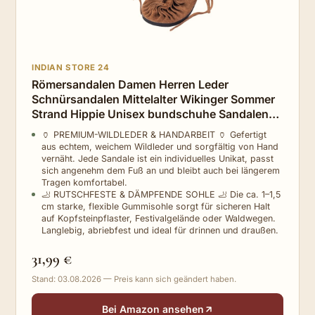
INDIAN STORE 24
Römersandalen Damen Herren Leder
Schnürsandalen Mittelalter Wikinger Sommer
Strand Hippie Unisex bundschuhe Sandalen
Urlaub (Dark brown, EU Schuhgrößensystem,
🏺 PREMIUM-WILDLEDER & HANDARBEIT 🏺 Gefertigt
Erwachsene, Damen, Numerisch, M, 39)
aus echtem, weichem Wildleder und sorgfältig von Hand
vernäht. Jede Sandale ist ein individuelles Unikat, passt
sich angenehm dem Fuß an und bleibt auch bei längerem
Tragen komfortabel.
🦶 RUTSCHFESTE & DÄMPFENDE SOHLE 🦶 Die ca. 1–1,5
cm starke, flexible Gummisohle sorgt für sicheren Halt
auf Kopfsteinpflaster, Festivalgelände oder Waldwegen.
Langlebig, abriebfest und ideal für drinnen und draußen.
31,99 €
Stand: 03.08.2026 — Preis kann sich geändert haben.
Bei Amazon ansehen