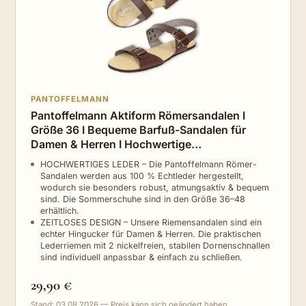
PANTOFFELMANN
Pantoffelmann Aktiform Römersandalen I
Größe 36 I Bequeme Barfuß-Sandalen für
Damen & Herren I Hochwertige
Riemchensandalen aus echtem Leder I Zeitlose
HOCHWERTIGES LEDER – Die Pantoffelmann Römer-
Jesuslatschen mit verstellbaren Riemen
Sandalen werden aus 100 % Echtleder hergestellt,
wodurch sie besonders robust, atmungsaktiv & bequem
sind. Die Sommerschuhe sind in den Größe 36–48
erhältlich.
ZEITLOSES DESIGN – Unsere Riemensandalen sind ein
echter Hingucker für Damen & Herren. Die praktischen
Lederriemen mit 2 nickelfreien, stabilen Dornenschnallen
sind individuell anpassbar & einfach zu schließen.
29,90 €
Stand: 03.08.2026 — Preis kann sich geändert haben.