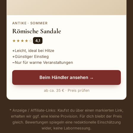
ANTIKE · SOMMER
Römische Sandale
★★★★☆
4,1
Leicht, ideal bei Hitze
Günstiger Einstieg
Nur für warme Veranstaltungen
Beim Händler ansehen →
ab ca. 35 € · Preis prüfen
* Anzeige / Affiliate-Links: Kaufst du über einen markierten Link,
erhalten wir ggf. eine kleine Provision. Für dich bleibt der Preis
gleich. Bewertungen spiegeln eine redaktionelle Einschätzung
wider, keine Labormessung.