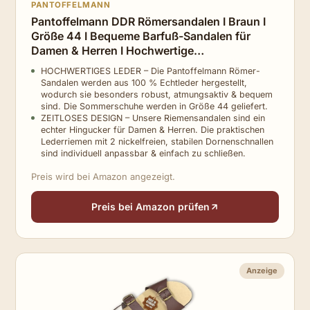
PANTOFFELMANN
Pantoffelmann DDR Römersandalen I Braun I
Größe 44 I Bequeme Barfuß-Sandalen für
Damen & Herren I Hochwertige
Riemchensandalen aus echtem Leder I Zeitlose
HOCHWERTIGES LEDER – Die Pantoffelmann Römer-
Schuhe mit verstellbaren Riemen
Sandalen werden aus 100 % Echtleder hergestellt,
wodurch sie besonders robust, atmungsaktiv & bequem
sind. Die Sommerschuhe werden in Größe 44 geliefert.
ZEITLOSES DESIGN – Unsere Riemensandalen sind ein
echter Hingucker für Damen & Herren. Die praktischen
Lederriemen mit 2 nickelfreien, stabilen Dornenschnallen
sind individuell anpassbar & einfach zu schließen.
Preis wird bei Amazon angezeigt.
Preis bei Amazon prüfen
Anzeige