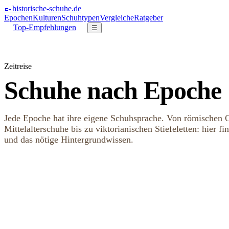
👞
historische-schuhe
.de
Epochen
Kulturen
Schuhtypen
Vergleiche
Ratgeber
Top-Empfehlungen
☰
Zeitreise
Schuhe nach Epoche
Jede Epoche hat ihre eigene Schuhsprache. Von römischen 
Mittelalterschuhe bis zu viktorianischen Stiefeletten: hier f
und das nötige Hintergrundwissen.